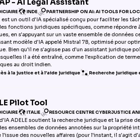
P - AI Legal Assistant
ICIAIRE
INDE
PARTNERSHIP ON AI: AI TOOLS FOR L
st un outil d'IA spécialisé conçu pour faciliter les tâch
des fonctions juridiques spécifiques, comme répondre 
ques, en s'appuyant sur un vaste ensemble de données cen
ssant modèle d'IA appelé Mistral 7B, optimisé pour opt
ue. Bien qu'il ne s'agisse pas d'un assistant juridique po
esquelles il a été entraîné, comme l'explication de term
iques au droit indien.
ès à la justice et à l'aide juridique
Recherche juridique 
E Pilot Tool
ICIAIRE
ITALIE
RESOURCE CENTRE CYBERJUSTICE AND
 d'IA ADELE soutient la recherche juridique et la prise d
 des ensembles de données annotées sur la propriété intel
 l'issue des nouvelles affaires (pour l'instant, il s'agit d'