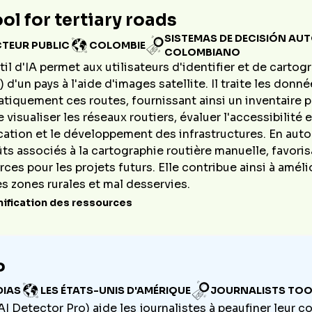
ool for tertiary roads
SISTEMAS DE DECISIÓN AU
CTEUR PUBLIC
COLOMBIE
COLOMBIANO
il d'IA permet aux utilisateurs d'identifier et de cartogr
) d'un pays à l'aide d'images satellite. Il traite les don
tiquement ces routes, fournissant ainsi un inventaire pr
 visualiser les réseaux routiers, évaluer l'accessibilité
ication et le développement des infrastructures. En auto
ûts associés à la cartographie routière manuelle, favoris
rces pour les projets futurs. Elle contribue ainsi à amé
es zones rurales et mal desservies.
nification des ressources
P
DIAS
LES ÉTATS-UNIS D'AMÉRIQUE
JOURNALISTS TO
I Detector Pro) aide les journalistes à peaufiner leur con