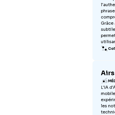
l'authe
phrase
compre
Grâce 
subtil
permet
utilisa
Col
Airs
MÉ
L'IA d
mobile
expéri
les no
techni