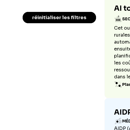
AI t
réinitialiser les filtres
SE
Cet out
rurales
automa
ensuite
planif
les co
ressou
dans l
Pla
AID
MÉ
AIDP (A