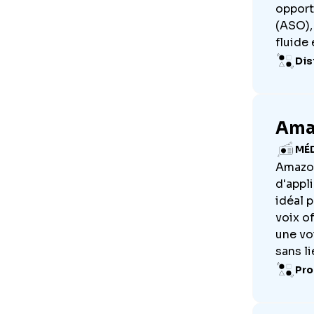
opport
(ASO),
fluide
Dis
Ama
MÉ
Amazon 
d'appl
idéal 
voix o
une vo
sans li
Pro