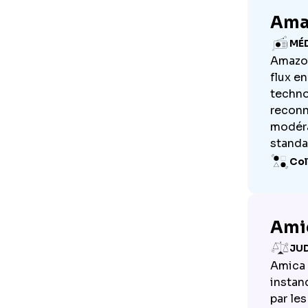
Ama
MÉ
Amazon
flux e
techno
reconna
modéra
standa
Col
Ami
JUD
Amica 
instan
par les