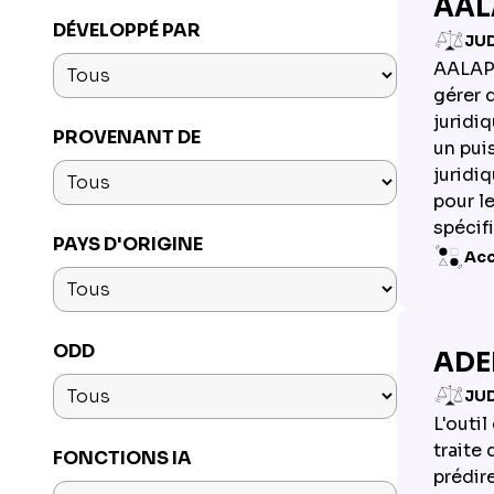
AALA
DÉVELOPPÉ PAR
JUD
AALAP e
gérer 
juridi
PROVENANT DE
un pui
juridiq
pour l
spécif
PAYS D'ORIGINE
Acc
ODD
ADEL
JUD
L'outil
traite
FONCTIONS IA
prédire