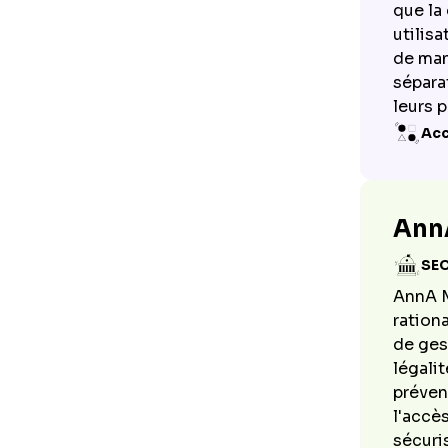
que la 
utilis
de man
sépara
leurs p
Acc
Ann
SE
AnnA M
ration
de ges
légali
préven
l'accè
sécuri