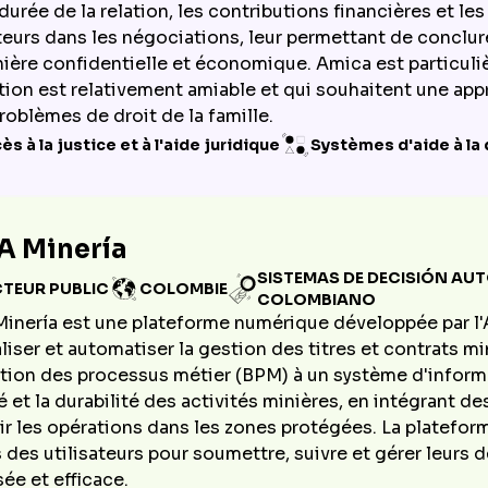
durée de la relation, les contributions financières et le
ateurs dans les négociations, leur permettant de concl
ière confidentielle et économique. Amica est particul
tion est relativement amiable et qui souhaitent une app
roblèmes de droit de la famille.
ès à la justice et à l'aide juridique
Systèmes d'aide à la
A Minería
SISTEMAS DE DECISIÓN AU
CTEUR PUBLIC
COLOMBIE
COLOMBIANO
inería est une plateforme numérique développée par l'
aliser et automatiser la gestion des titres et contrats 
tion des processus métier (BPM) à un système d'informa
té et la durabilité des activités minières, en intégrant
ir les opérations dans les zones protégées. La plateforme
s des utilisateurs pour soumettre, suivre et gérer leurs
sée et efficace.